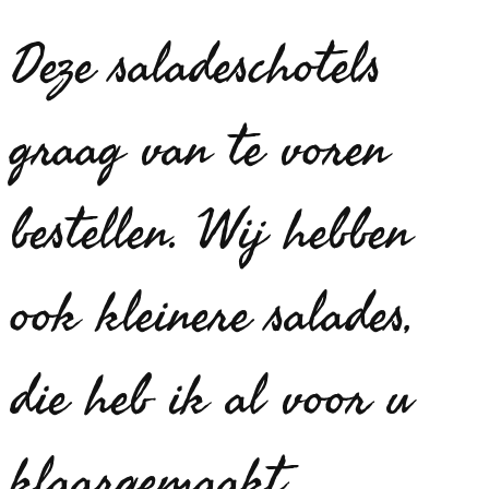
Deze saladeschotels
graag van te voren
bestellen. Wij hebben
ook kleinere salades,
die heb ik al voor u
klaargemaakt..