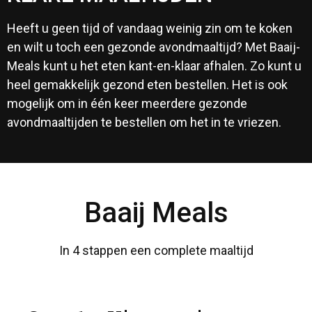
visspecialist
visspecialist
visspecialist
Baaij-Fresh
Baaij-Fresh
Baaij-Fresh
en specials
en specials
en specials
maaltijden
maaltijden
maaltijden
met Baaij-
met Baaij-
met Baaij-
Heeft u geen tijd of vandaag weinig zin om te koken
Meals
Meals
Meals
en wilt u toch een gezonde avondmaaltijd? Met Baaij-
Meals kunt u het eten kant-en-klaar afhalen. Zo kunt u
heel gemakkelijk gezond eten bestellen. Het is ook
mogelijk om in één keer meerdere gezonde
avondmaaltijden te bestellen om het in te vriezen.
Baaij Meals
In 4 stappen een complete maaltijd