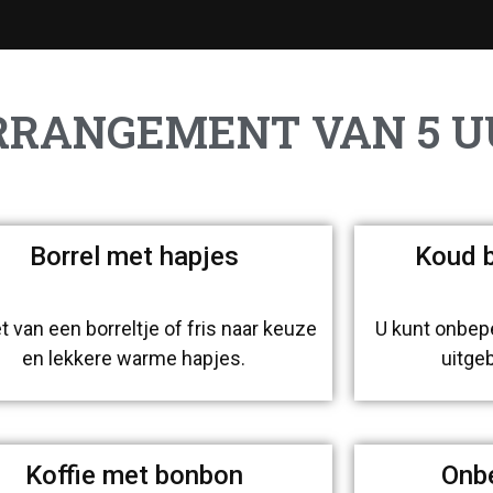
RRANGEMENT VAN 5 U
Borrel met hapjes
Koud b
E
E
E
N
N
N
t van een borreltje of fris naar keuze
U kunt onbep
en lekkere warme hapjes.
uitge
Koffie met bonbon
Onb