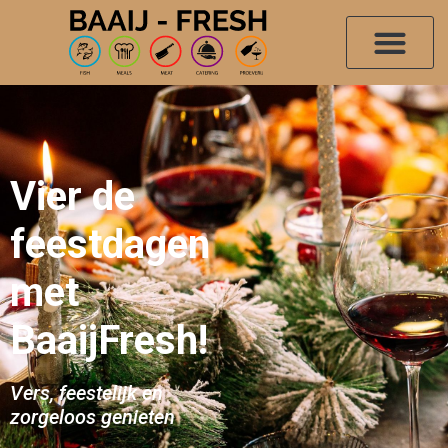
Vier de
feestdagen
met
BaaijFresh!
Vers, feestelijk en
zorgeloos genieten